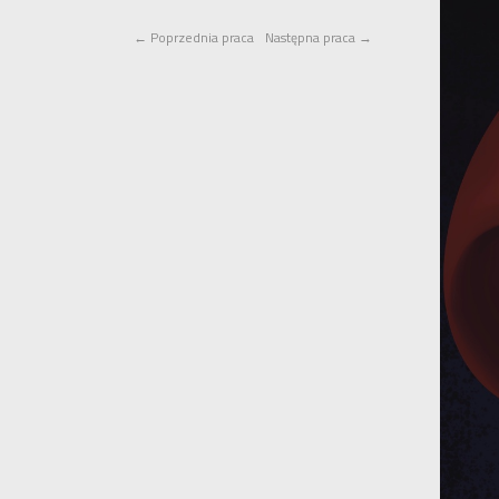
←
Poprzednia praca
Następna praca
→