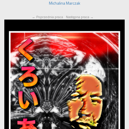
Michalina Marczak
←
Poprzednia praca
Następna praca
→