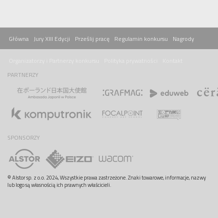
Główna
Jury XIII Edycji
Prześlij pracę
Regulamin konkursu
Nagrody
Organizatorzy i Partnerzy konkursu
Polityka prywatności
Kontakt
PARTNERZY
SPONSORZY
© Alstor sp. z o.o. 2024, Wszystkie prawa zastrzeżone. Znaki towarowe, informacje, nazwy
lub logo są własnością ich prawnych właścicieli.