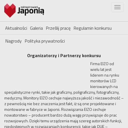
Aktualności
Galeria
Prześlij pracę
Regulamin konkursu
Nagrody
Polityka prywatności
Organizatorzy i Partnerzy konkursu
Firma EIZO od
wielu lat jest
liderem na rynku
monitorów LCD
kierowanych na
specjalistyczne rynki, takie jak graficzny, poligraficzny, fotograficzny,
medyczny. Monitory EIZO cechuje najwyższa jakość i niezawodność –
z pewnością nie bez znaczenia jest fakt, iż są one projektowane i
montowane w fabryce w Japonii. Rozwiązania EIZO cechuje
nowatorstwo – producent bardzo dużą wagę przywiązuje do prac
rozwojowych. Dzięki temu urządzenia mają szereg autorskich funkcji,
niedostępnych w rozwiązaniach konkurencji, takie jak DUE –