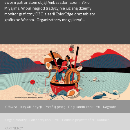
swoim patronatem objął Ambasador Japonii, Akio
Miyajima. W puli nagród tradycyjnie już znajdziemy
monitor graficzny EIZO z serii ColorEdge oraz tablety
graficzne Wacom. Organizatorzy mogą liczyć…
Główna
Jury XIII Edycji
Prześlij pracę
Regulamin konkursu
Nagrody
Organizatorzy i Partnerzy konkursu
Polityka prywatności
Kontakt
PARTNERZY