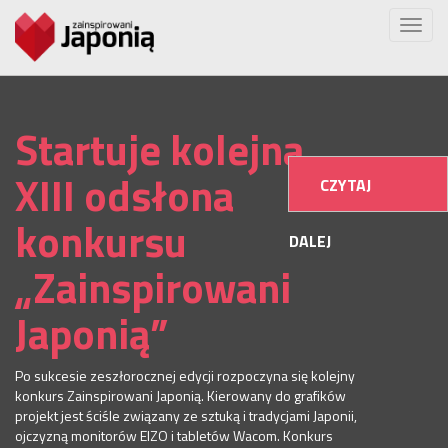
Startuje kolejna,
XIII odsłona
CZYTAJ
konkursu
DALEJ
„Zainspirowani
Japonią”
Po sukcesie zeszłorocznej edycji rozpoczyna się kolejny
konkurs Zainspirowani Japonią. Kierowany do grafików
projekt jest ściśle związany ze sztuką i tradycjami Japonii,
ojczyzną monitorów EIZO i tabletów Wacom. Konkurs