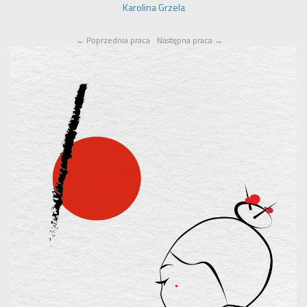
Karolina Grzela
←
Poprzednia praca
Następna praca
→