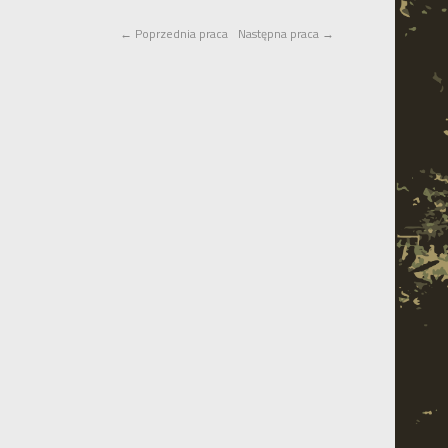
←
Poprzednia praca
Następna praca
→