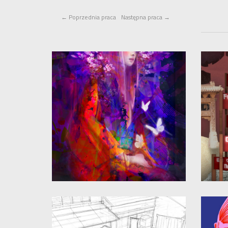
←
Poprzednia praca
Następna praca
→