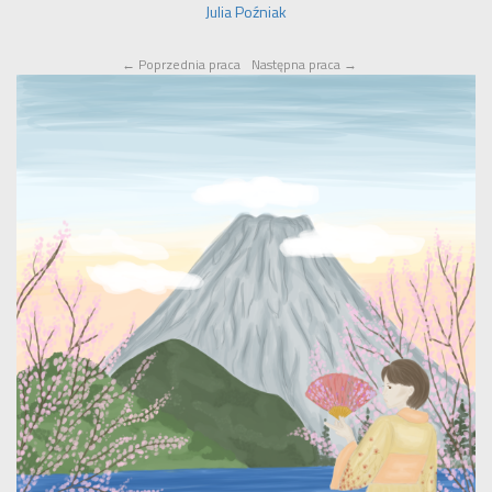
Julia Poźniak
←
Poprzednia praca
Następna praca
→