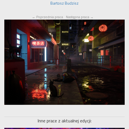
Bartosz Budzisz
←
Poprzednia praca
Następna praca
→
Inne prace z aktualnej edycji: