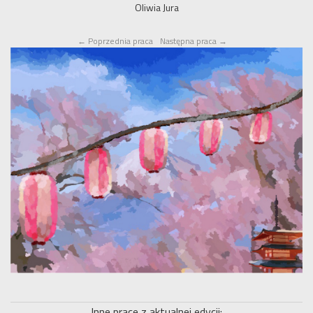
Oliwia Jura
←
Poprzednia praca
Następna praca
→
Inne prace z aktualnej edycji: