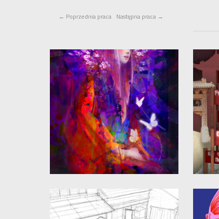
←
Poprzednia praca
Następna praca
→