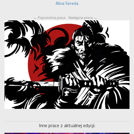
Alina Sereda
←
Poprzednia praca
Następna praca
→
Inne prace z aktualnej edycji: