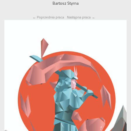
Bartosz Styrna
←
Poprzednia praca
Następna praca
→