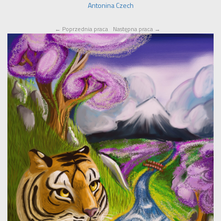
Antonina Czech
←
Poprzednia praca
Następna praca
→