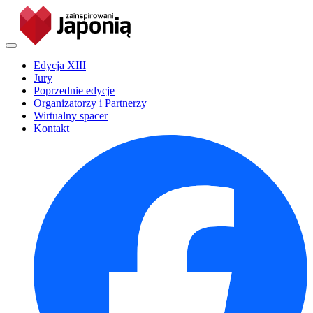
Edycja XIII
Jury
Poprzednie edycje
Organizatorzy i Partnerzy
Wirtualny spacer
Kontakt