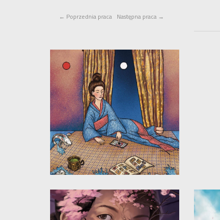
←
Poprzednia praca
Następna praca
→