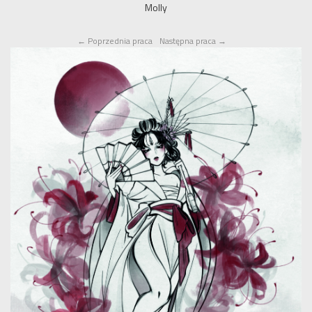
Molly
←
Poprzednia praca
Następna praca
→