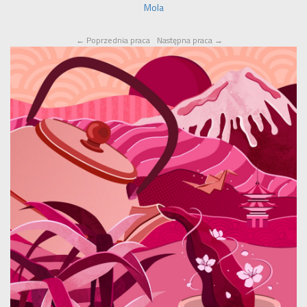
Mola
←
Poprzednia praca
Następna praca
→