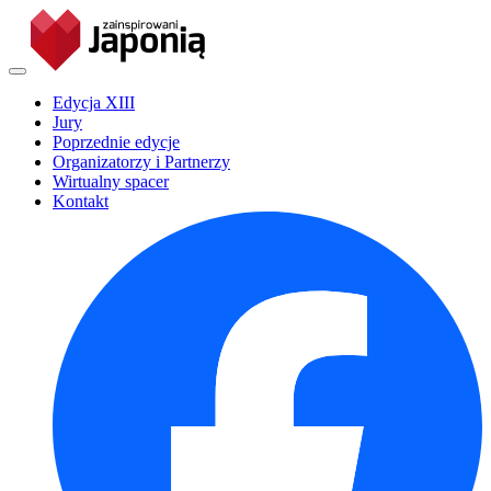
Edycja XIII
Jury
Poprzednie edycje
Organizatorzy i Partnerzy
Wirtualny spacer
Kontakt