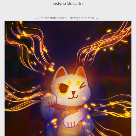
Justyna Mościcka
←
Poprzednia praca
Następna praca
→