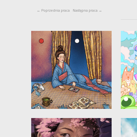
←
Poprzednia praca
Następna praca
→