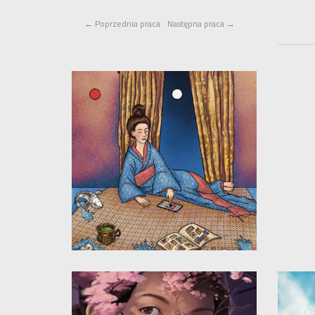
←
Poprzednia praca
Następna praca
→