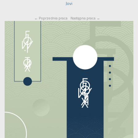
Jovi
←
Poprzednia praca
Następna praca
→