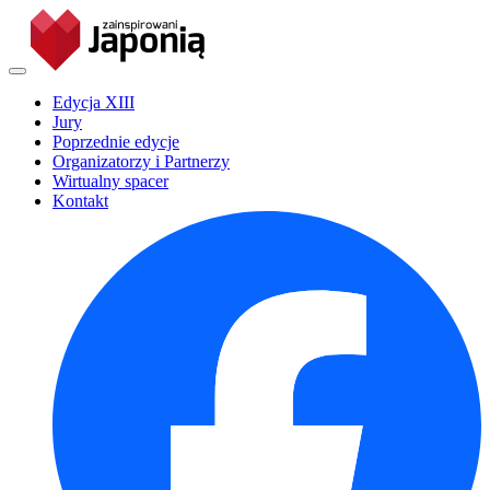
Edycja XIII
Jury
Poprzednie edycje
Organizatorzy i Partnerzy
Wirtualny spacer
Kontakt