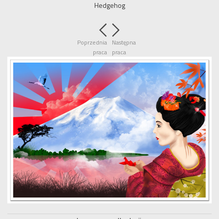
Hedgehog
Poprzednia
Następna
praca
praca