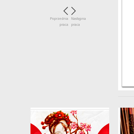
Poprzednia
Następna
praca
praca