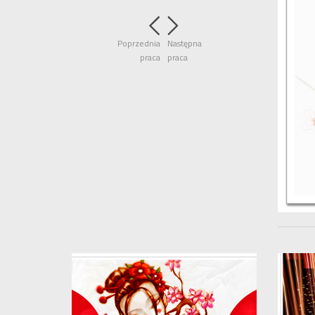
Poprzednia
Następna
praca
praca