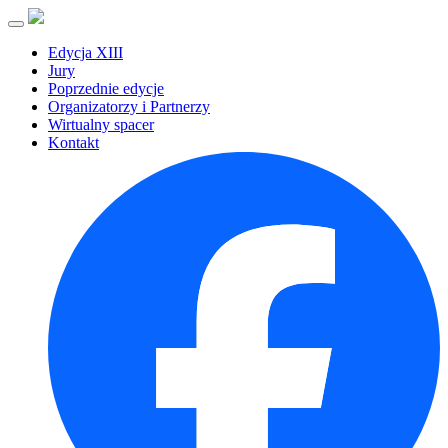
Edycja XIII
Jury
Poprzednie edycje
Organizatorzy i Partnerzy
Wirtualny spacer
Kontakt