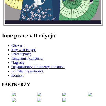
Inne prace z II edycji:
Główna
Jury XIII Edycji
Prześlij pracę
Regulamin konkursu
Nagrody
Organizatorzy i Partnerzy konkursu
Polityka prywatności
Kontakt
PARTNERZY