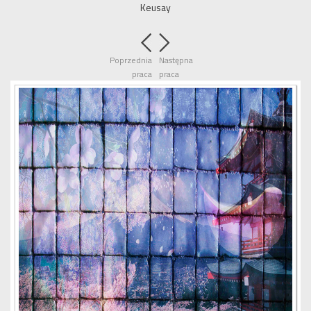
Keusay
Poprzednia
Następna
praca
praca