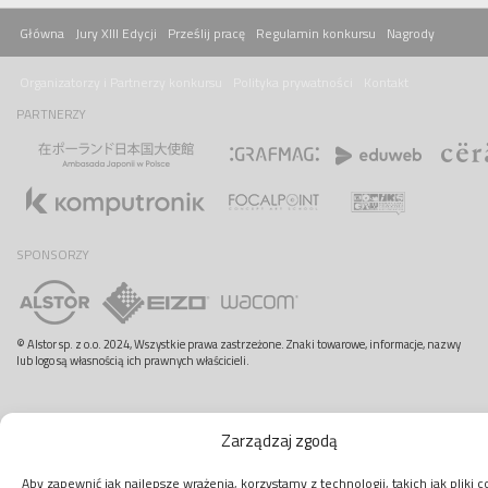
Główna
Jury XIII Edycji
Prześlij pracę
Regulamin konkursu
Nagrody
Organizatorzy i Partnerzy konkursu
Polityka prywatności
Kontakt
PARTNERZY
SPONSORZY
© Alstor sp. z o.o. 2024, Wszystkie prawa zastrzeżone. Znaki towarowe, informacje, nazwy
lub logo są własnością ich prawnych właścicieli.
Zarządzaj zgodą
Aby zapewnić jak najlepsze wrażenia, korzystamy z technologii, takich jak pliki c